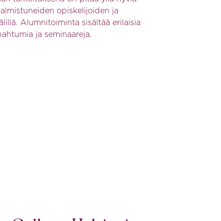
valmistuneiden opiskelijoiden ja
lillä. Alumnitoiminta sisältää erilaisia
pahtumia ja seminaareja.