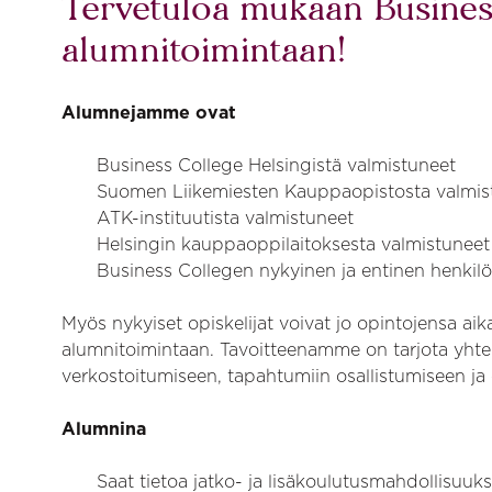
Tervetuloa mukaan Busines
alumnitoimintaan!
Alumnejamme ovat
Business College Helsingistä valmistuneet​
Suomen Liikemiesten Kauppaopistosta valmis
ATK-instituutista valmistuneet​
Helsingin kauppaoppilaitoksesta valmistuneet
Business Collegen nykyinen ja entinen henkil
Myös nykyiset opiskelijat voivat jo opintojensa aik
alumnitoimintaan. Tavoitteenamme on tarjota yhte
verkostoitumiseen, tapahtumiin osallistumiseen j
Alumnina
Saat tietoa jatko- ja lisäkoulutusmahdollisuuk