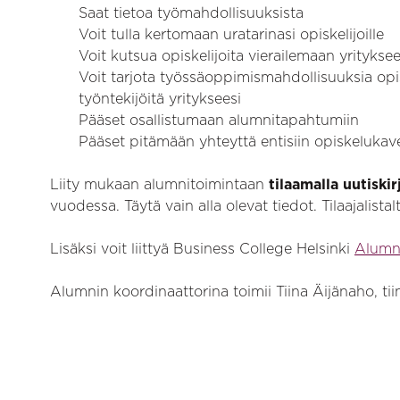
Saat tietoa työmahdollisuuksista
Voit tulla kertomaan uratarinasi opiskelijoille
Voit kutsua opiskelijoita vierailemaan yritykse
Voit tarjota työssäoppimismahdollisuuksia opisk
työntekijöitä yritykseesi
Pääset osallistumaan alumnitapahtumiin
Pääset pitämään yhteyttä entisiin opiskelukav
Liity mukaan alumnitoimintaan
tilaamalla uutiskir
vuodessa. Täytä vain alla olevat tiedot. Tilaajalista
Lisäksi voit liittyä Business College Helsinki
Alumni
Alumnin koordinaattorina toimii Tiina Äijänaho, ti