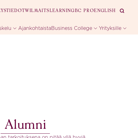
EYSTIEDOT
WILMA
ITSLEARNING
BC PRO
ENGLISH
skelu
Ajankohtaista
Business College
Yrityksille
Alumni
n tarkoituksena on pitää yllä hyviä