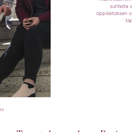
suhteita 
oppilaitoksen vä
ta
ni