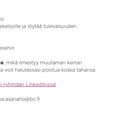
esi
elijoille ja löytää tulevaisuuden
ereihin
je
, mikä ilmestyy muutaman kerran
lta voit halutessasi poistua koska tahansa.
-ryhmään LinkedInissa!
ina.aijanaho@bc.fi