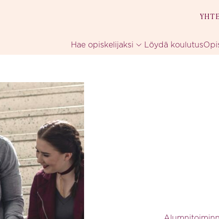
YHT
Hae opiskelijaksi
Löydä koulutus
Opi
Alumnitoiminna