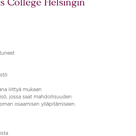
s College Helsingin
tuneet​
​
östö
ana liittyä mukaan
isö, jossa saat mahdollisuuden
a oman osaamisen ylläpitämiseen.
sista