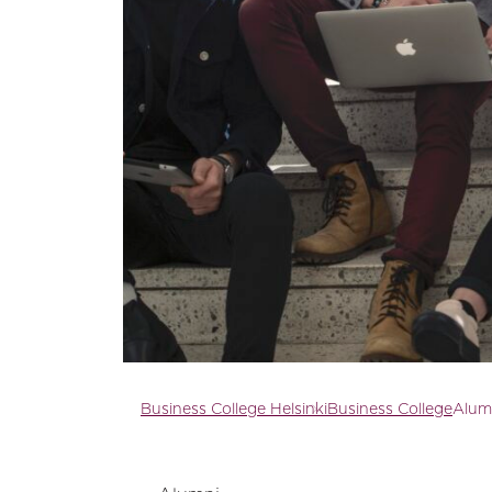
Business College Helsinki
Business College
Alum