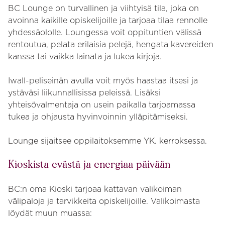
BC Lounge on turvallinen ja viihtyisä tila, joka on
avoinna kaikille opiskelijoille ja tarjoaa tilaa rennolle
yhdessäololle. Loungessa voit oppituntien välissä
rentoutua, pelata erilaisia pelejä, hengata kavereiden
kanssa tai vaikka lainata ja lukea kirjoja.
Iwall-peliseinän avulla voit myös haastaa itsesi ja
ystäväsi liikunnallisissa peleissä. Lisäksi
yhteisövalmentaja on usein paikalla tarjoamassa
tukea ja ohjausta hyvinvoinnin ylläpitämiseksi.
Lounge sijaitsee oppilaitoksemme YK. kerroksessa.
Kioskista evästä ja energiaa päivään
BC:n oma Kioski tarjoaa kattavan valikoiman
välipaloja ja tarvikkeita opiskelijoille. Valikoimasta
löydät muun muassa: