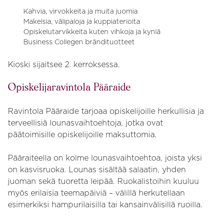
Kahvia, virvokkeita ja muita juomia
Makeisia, välipaloja ja kuppiaterioita
Opiskelutarvikkeita kuten vihkoja ja kyniä
Business Collegen brändituotteet
Kioski sijaitsee 2. kerroksessa.
Opiskelijaravintola Pääraide
Ravintola Pääraide tarjoaa opiskelijoille herkullisia ja
terveellisiä lounasvaihtoehtoja, jotka ovat
päätoimisille opiskelijoille maksuttomia.
Pääraiteella on kolme lounasvaihtoehtoa, joista yksi
on kasvisruoka. Lounas sisältää salaatin, yhden
juoman sekä tuoretta leipää. Ruokalistoihin kuuluu
myös erilaisia teemapäiviä – välillä herkutellaan
esimerkiksi hampurilaisilla tai kansainvälisillä ruoilla.