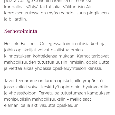
pelata College Coachien kanssa esimerkiksi
koripalloa, sählyä tai futsalia. Välituntisin Ak-
kerroksen aulassa on myös mahdollisuus pingikseen
ja biljardiin.
Kerhotoiminta
Helsinki Business Collegessa toimii erilaisia kerhoja,
joihin opiskelijat voivat osallistua omien
kiinnostuksen kohteidensa mukaan. Kerhot tarjoavat
mahdollisuuden tutustua uusiin ihmisiin, oppia uutta
ja viettää aikaa yhdessä opiskeluyhteisön kanssa.
Tavoitteenamme on luoda opiskelijoille ympäristö,
jossa kaikki voivat keskittyä opintoihin, hyvinvointiin
ja yhdessäoloon. Tervetuloa tutustumaan kampuksen
monipuolisiin mahdollisuuksiin – meillä saat
elämäniloa ja aktiivisuutta opiskeluun!