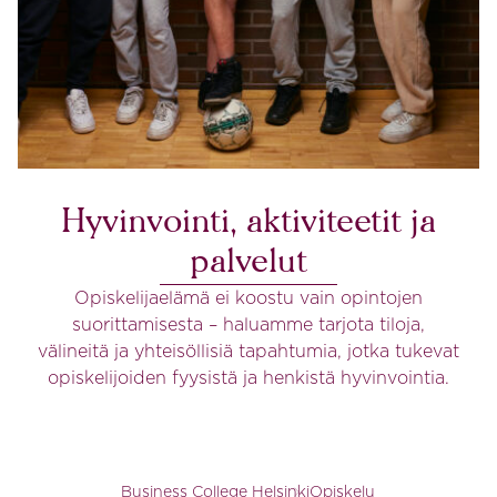
Hyvinvointi, aktiviteetit ja
palvelut
Opiskelijaelämä ei koostu vain opintojen
suorittamisesta – haluamme tarjota tiloja,
välineitä ja yhteisöllisiä tapahtumia, jotka tukevat
opiskelijoiden fyysistä ja henkistä hyvinvointia.
Business College Helsinki
Opiskelu