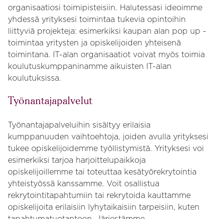
organisaatiosi toimipisteisiin. Halutessasi ideoimme
yhdessä yrityksesi toimintaa tukevia opintoihin
liittyviä projekteja: esimerkiksi kaupan alan pop up -
toimintaa yritysten ja opiskelijoiden yhteisenä
toimintana. IT-alan organisaatiot voivat myös toimia
koulutuskumppaninamme aikuisten IT-alan
koulutuksissa.
Työnantajapalvelut
Työnantajapalveluihin sisältyy erilaisia
kumppanuuden vaihtoehtoja, joiden avulla yrityksesi
tukee opiskelijoidemme työllistymistä. Yrityksesi voi
esimerkiksi tarjoa harjoittelupaikkoja
opiskelijoillemme tai toteuttaa kesätyörekrytointia
yhteistyössä kanssamme. Voit osallistua
rekrytointitapahtumiin tai rekrytoida kauttamme
opiskelijoita erilaisiin lyhytaikaisiin tarpeisiin, kuten
tapahtumatuotantoon. Järjestämme