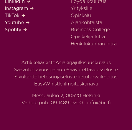
Business College Helsinki LinkedIn
LinkedIn
Löydä koulutus
Business College Helsinki Instagram
Instagram
Yrityksille
Business College Helsinki TikTok
TikTok
Opiskelu
Business College Helsinki Youtube
Youtube
Ajankohtaista
Business College Helsinki Spotify
Spotify
Business College
Opiskelija Intra
Henkilökunnan Intra
Artikkeliarkisto
Asiakirjajulkisuuskuvaus
Saavutettavuuspalaute
Saavutettavuusseloste
Sivukartta
Tietosuojaseloste
Tietoturvailmoitus
EasyWhistle ilmoituskanava
Messuaukio 2, 00520 Helsinki
Vaihde puh. 09 1489 0200 | info@bc.fi