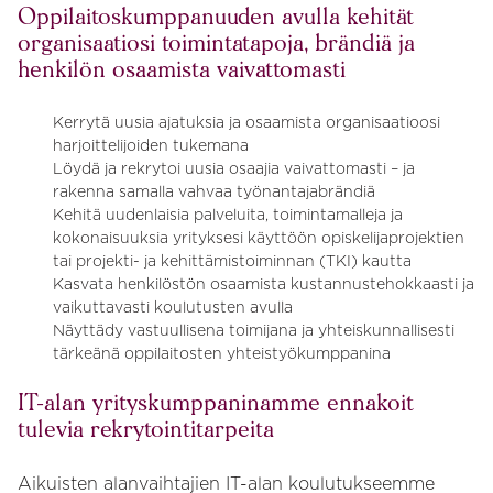
Oppilaitoskumppanuuden avulla kehität
organisaatiosi toimintatapoja, brändiä ja
henkilön osaamista vaivattomasti
Kerrytä uusia ajatuksia ja osaamista organisaatioosi
harjoittelijoiden tukemana
Löydä ja rekrytoi uusia osaajia vaivattomasti – ja
rakenna samalla vahvaa työnantajabrändiä
Kehitä uudenlaisia palveluita, toimintamalleja ja
kokonaisuuksia yrityksesi käyttöön opiskelijaprojektien
tai projekti- ja kehittämistoiminnan (TKI) kautta
Kasvata henkilöstön osaamista kustannustehokkaasti ja
vaikuttavasti koulutusten avulla
Näyttädy vastuullisena toimijana ja yhteiskunnallisesti
tärkeänä oppilaitosten yhteistyökumppanina
IT-alan yrityskumppaninamme ennakoit
tulevia rekrytointitarpeita
Aikuisten alanvaihtajien IT-alan koulutukseemme