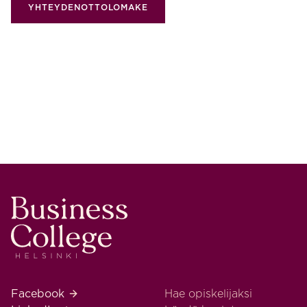
YHTEYDENOTTOLOMAKE
Business College Helsinki
Business College Helsinki Facebook
Facebook
Hae opiskelijaksi