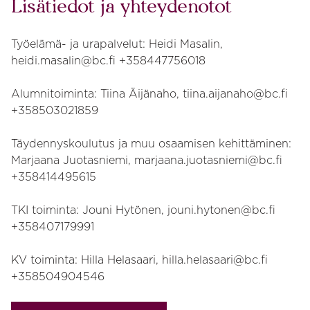
Lisätiedot ja yhteydenotot
Työelämä- ja urapalvelut: Heidi Masalin,
heidi.masalin@bc.fi +358447756018
Alumnitoiminta: Tiina Äijänaho, tiina.aijanaho@bc.fi
+358503021859
Täydennyskoulutus ja muu osaamisen kehittäminen:
Marjaana Juotasniemi, marjaana.juotasniemi@bc.fi
+358414495615
TKI toiminta: Jouni Hytönen, jouni.hytonen@bc.fi
+358407179991
KV toiminta: Hilla Helasaari, hilla.helasaari@bc.fi
+358504904546