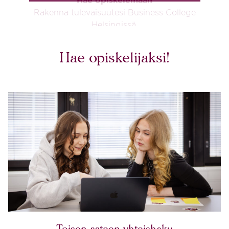
Hae opiskelemaan
Rakenna tulevaisuutesi Business College
Helsingissä.
OPISKELIJAVALINNAT
Hae opiskelijaksi!
TUTUSTU KOULUTUKSIIN