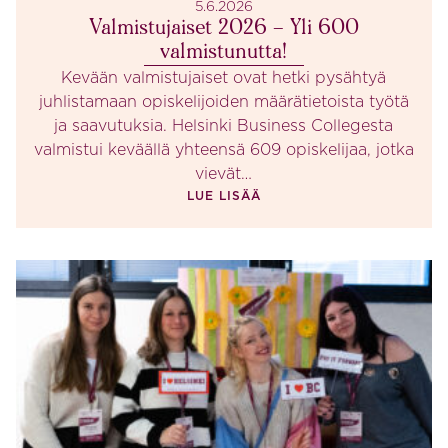
5.6.2026
Valmistujaiset 2026 – Yli 600
valmistunutta!
Kevään valmistujaiset ovat hetki pysähtyä
juhlistamaan opiskelijoiden määrätietoista työtä
ja saavutuksia. Helsinki Business Collegesta
valmistui keväällä yhteensä 609 opiskelijaa, jotka
vievät…
LUE LISÄÄ