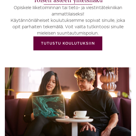
Toisen asteen yhteishaku
Opiskele liiketoiminnan tai tieto- ja viestintätekniikan
ammattilaiseksi!
Käytännönläheiset koulutuksemme sopivat sinulle, joka
opit parhaiten tekemällä. Voit valita tutkintoosi sinulle
mieleisen suuntautumispolun.
TUTUSTU KOULUTUKSIIN