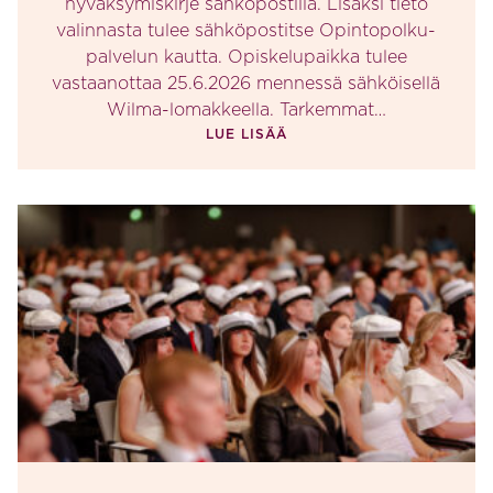
hyväksymiskirje sähköpostilla. Lisäksi tieto
valinnasta tulee sähköpostitse Opintopolku-
palvelun kautta. Opiskelupaikka tulee
vastaanottaa 25.6.2026 mennessä sähköisellä
Wilma-lomakkeella. Tarkemmat…
LUE LISÄÄ