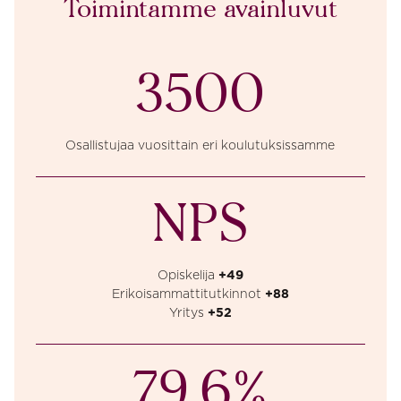
Toimintamme avainluvut
3500
Osallistujaa vuosittain eri koulutuksissamme
NPS
Opiskelija
+49
Erikoisammattitutkinnot
+88
Yritys
+52
79,6%