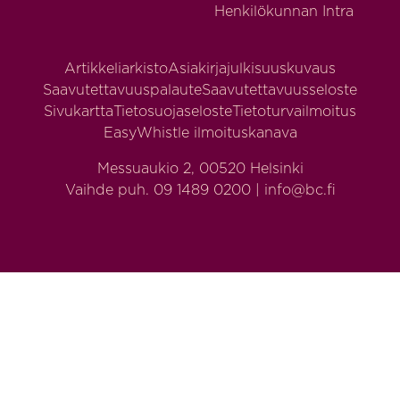
Henkilökunnan Intra
Artikkeliarkisto
Asiakirjajulkisuuskuvaus
Saavutettavuuspalaute
Saavutettavuusseloste
Sivukartta
Tietosuojaseloste
Tietoturvailmoitus
EasyWhistle ilmoituskanava
Messuaukio 2, 00520 Helsinki
Vaihde puh. 09 1489 0200 | info@bc.fi