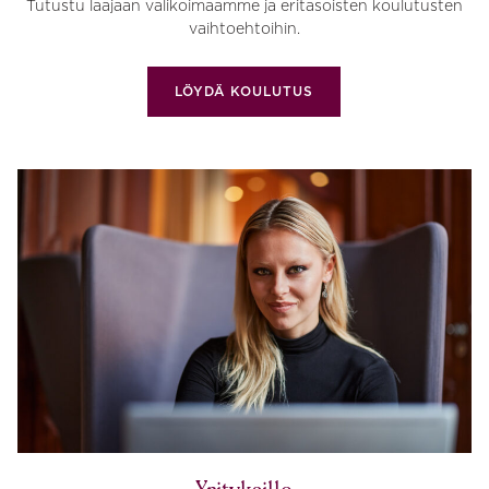
Tutustu laajaan valikoimaamme ja eritasoisten koulutusten
vaihtoehtoihin.
LÖYDÄ KOULUTUS