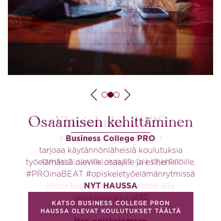
Kokeile Business Collegen
Osaamisen kehittäminen
Yhteishaku 2026
tutkinnot-peliä!
#letsdobusiness #letsdoict
Business College PRO
tarjoaa käytännönläheisiä koulutuksia
Pelin ideana on kokeilla osaatko jakaa oikeat
työelämässä oleville osaajille ja esihenkilöille.
OPISKELIJAVALINNAT ON TEHTY!
suuntautumisvaihtoehdot oikesiin tutkintoihin.
#PROinaBEAT #opiskeletyöelämänrytmissä
Vedä suuntautuminen siihen tutkintoon
Kiitos kaikille hakijoille! Katso alta
NYT HAUSSA
kumpaan luulet sen kuuluvan ja katso kuinka
opiskelijavalinnat👇🏼
monta saat oikein?
KATSO BUSINESS COLLEGE PRON
HAUSSA OLEVAT KOULUTUKSET TÄÄLTÄ
ALOITA PELI