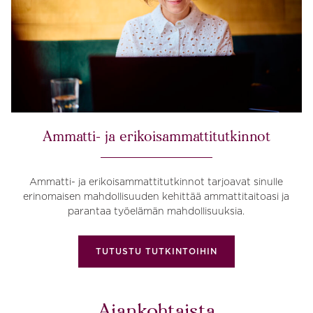
Ammatti- ja erikoisammattitutkinnot
Ammatti- ja erikoisammattitutkinnot tarjoavat sinulle
erinomaisen mahdollisuuden kehittää ammattitaitoasi ja
parantaa työelämän mahdollisuuksia.
TUTUSTU TUTKINTOIHIN
Ajankohtaista