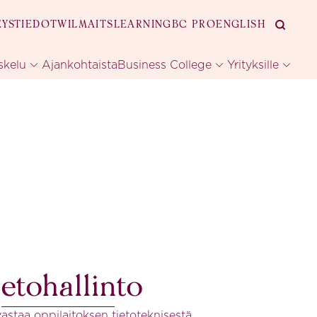
EYSTIEDOT
WILMA
ITSLEARNING
BC PRO
ENGLISH
skelu
Ajankohtaista
Business College
Yrityksille
etohallinto
vastaa oppilaitoksen tietoteknisestä