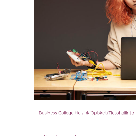
Business College Helsinki
Opiskelu
Tietohallinto