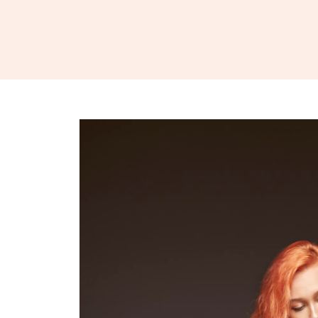
Siirry sisältöön
Business College Helsinki