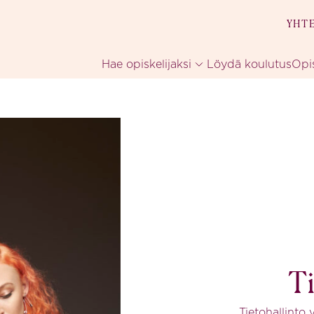
YHT
Hae opiskelijaksi
Löydä koulutus
Opi
Ti
Tietohallinto 