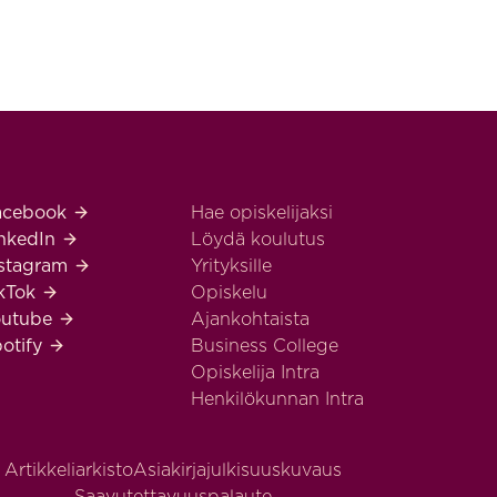
siness College Helsinki Facebook
acebook
Hae opiskelijaksi
siness College Helsinki LinkedIn
inkedIn
Löydä koulutus
siness College Helsinki Instagram
nstagram
Yrityksille
siness College Helsinki TikTok
ikTok
Opiskelu
siness College Helsinki Youtube
outube
Ajankohtaista
siness College Helsinki Spotify
otify
Business College
Opiskelija Intra
Henkilökunnan Intra
Artikkeliarkisto
Asiakirjajulkisuuskuvaus
Saavutettavuuspalaute