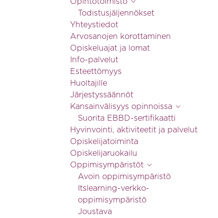
Opintotoimisto
Todistusjäljennökset
Yhteystiedot
Arvosanojen korottaminen
Opiskeluajat ja lomat
Info-palvelut
Esteettömyys
Huoltajille
Järjestyssäännöt
Kansainvälisyys opinnoissa
Suorita EBBD-sertifikaatti
Hyvinvointi, aktiviteetit ja palvelut
Opiskelijatoiminta
Opiskelijaruokailu
Oppimisympäristöt
Avoin oppimisympäristö
Itslearning-verkko-
oppimisympäristö
Joustava