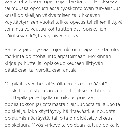
vaara, että toisen opiskelijan taikka oppilaitoksessa
tai muussa opetustilassa työskentelevän turvallisuus
kärsii opiskelijan väkivaltaisen tai uhkaavan
käyttäytymisen vuoksi taikka opetus tai siihen liittyvä
toiminta vaikeutuu kohtuuttomasti opiskelijan
häiritsevän käyttäytymisen vuoksi.
Kaikista järjestyssääntöjen rikkomistapauksista tulee
merkintä opintohallintojärjestelmään. Merkinnän
kirjaa puhuttelija, opiskeluoikeuteen liittyvän
päätöksen tai varoituksen antaja.
Oppilaitoksen henkilöstöllä on oikeus määrätä
opiskelija poistumaan ja oppilaitoksen rehtorilla,
opettajalla ja vartijalla on oikeus poistaa
oppilaitoksen järjestämästä tilaisuudesta tai alueelta
opiskelija, joka käyttäytyy häiritsevästi, ei noudata
poistumismääräystä, tai jolta on pidätetty oikeus
opiskeluun. Myös virkavalta voidaan kutsua paikalle