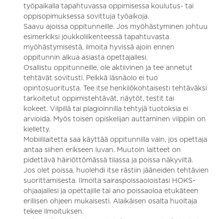
työpaikalla tapahtuvassa oppimisessa koulutus- tai
oppisopimuksessa sovittuja työaikoja.
Saavu ajoissa oppitunneille. Jos myöhästyminen johtuu
esimerkiksi joukkoliikenteessä tapahtuvasta
myöhästymisestä, ilmoita hyvissä ajoin ennen
oppitunnin alkua asiasta opettajallesi.
Osallistu oppitunneille, ole aktiivinen ja tee annetut
tehtävät sovitusti. Pelkkä läsnäolo ei tuo
opintosuoritusta. Tee itse henkilökohtaisesti tehtäväksi
tarkoitetut oppimistehtävät, näytöt, testit tai
kokeet. Vilpillä tai plagioinnilla tehtyjä tuotoksia ei
arvioida. Myös toisen opiskelijan auttaminen vilppiin on
kielletty.
Mobiililaitetta saa käyttää oppitunnilla vain, jos opettaja
antaa siihen erikseen luvan. Muutoin laitteet on
pidettävä häiriöttömässä tilassa ja poissa näkyviltä.
Jos olet poissa, huolehdi itse rästiin jääneiden tehtävien
suorittamisesta. Ilmoita sairaspoissaoloistasi HOKS-
ohjaajallesi ja opettajille tai ano poissaoloa etukäteen
erillisen ohjeen mukaisesti. Alaikäisen osalta huoltaja
tekee ilmoituksen.