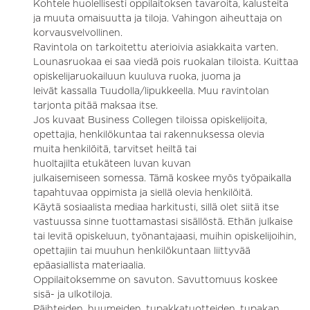
Kohtele huolellisesti oppilaitoksen tavaroita, kalusteita
ja muuta omaisuutta ja tiloja. Vahingon aiheuttaja on
korvausvelvollinen.
Ravintola on tarkoitettu aterioivia asiakkaita varten.
Lounasruokaa ei saa viedä pois ruokalan tiloista. Kuittaa
opiskelijaruokailuun kuuluva ruoka, juoma ja
leivät kassalla Tuudolla/lipukkeella. Muu ravintolan
tarjonta pitää maksaa itse.
Jos kuvaat Business Collegen tiloissa opiskelijoita,
opettajia, henkilökuntaa tai rakennuksessa olevia
muita henkilöitä, tarvitset heiltä tai
huoltajilta etukäteen luvan kuvan
julkaisemiseen somessa. Tämä koskee myös työpaikalla
tapahtuvaa oppimista ja siellä olevia henkilöitä.
Käytä sosiaalista mediaa harkitusti, sillä olet siitä itse
vastuussa sinne tuottamastasi sisällöstä. Ethän julkaise
tai levitä opiskeluun, työnantajaasi, muihin opiskelijoihin,
opettajiin tai muuhun henkilökuntaan liittyvää
epäasiallista materiaalia.
Oppilaitoksemme on savuton. Savuttomuus koskee
sisä- ja ulkotiloja.
Päihteiden, huumeiden, tupakkatuotteiden, tupakan