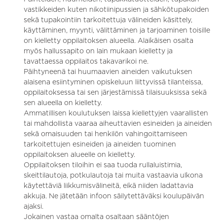
vastikkeiden kuten nikotiinipussien ja sähkötupakoiden
sekä tupakointiin tarkoitettuja välineiden käsittely,
käyttäminen, myynti, välittäminen ja tarjoaminen toisille
on kielletty oppilaitoksen alueella. Alaikäisen osalta
myös hallussapito on lain mukaan kielletty ja
tavattaessa oppilaitos takavarikoi ne.
Päihtyneenä tai huumaavien aineiden vaikutuksen
alaisena esiintyminen opiskeluun liittyvissä tilanteissa,
oppilaitoksessa tai sen järjestämissä tilaisuuksissa sekä
sen alueella on kielletty.
Ammatillisen koulutuksen laissa kiellettyjen vaarallisten
tai mahdollista vaaraa aiheuttavien esineiden ja aineiden
sekä omaisuuden tai henkilön vahingoittamiseen
tarkoitettujen esineiden ja aineiden tuominen
oppilaitoksen alueelle on kielletty.
Oppilaitoksen tiloihin ei saa tuoda rullaluistimia,
skeittilautoja, potkulautoja tai muita vastaavia ulkona
käytettäviä liikkumisvälineitä, eikä niiden ladattavia
akkuja. Ne jätetään infoon säilytettäväksi koulupäivän
ajaksi.
Jokainen vastaa omalta osaltaan sääntöjen