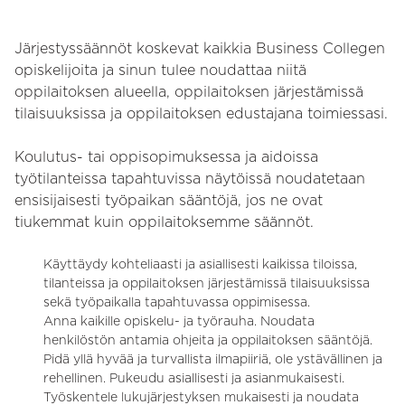
Järjestyssäännöt koskevat kaikkia Business Collegen
opiskelijoita ja sinun tulee noudattaa niitä
oppilaitoksen alueella, oppilaitoksen järjestämissä
tilaisuuksissa ja oppilaitoksen edustajana toimiessasi.
Koulutus- tai oppisopimuksessa ja aidoissa
työtilanteissa tapahtuvissa näytöissä noudatetaan
ensisijaisesti työpaikan sääntöjä, jos ne ovat
tiukemmat kuin oppilaitoksemme säännöt.
Käyttäydy kohteliaasti ja asiallisesti kaikissa tiloissa,
tilanteissa ja oppilaitoksen järjestämissä tilaisuuksissa
sekä työpaikalla tapahtuvassa oppimisessa.
Anna kaikille opiskelu- ja työrauha. Noudata
henkilöstön antamia ohjeita ja oppilaitoksen sääntöjä.
Pidä yllä hyvää ja turvallista ilmapiiriä, ole ystävällinen ja
rehellinen. Pukeudu asiallisesti ja asianmukaisesti.
Työskentele lukujärjestyksen mukaisesti ja noudata