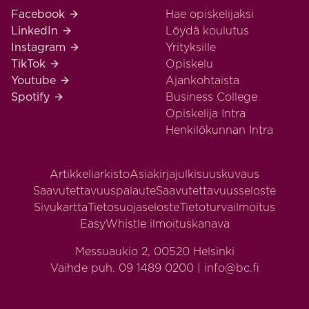
Business College Helsinki Facebook
Facebook
Hae opiskelijaksi
Business College Helsinki LinkedIn
LinkedIn
Löydä koulutus
Business College Helsinki Instagram
Instagram
Yrityksille
Business College Helsinki TikTok
TikTok
Opiskelu
Business College Helsinki Youtube
Youtube
Ajankohtaista
Business College Helsinki Spotify
Spotify
Business College
Opiskelija Intra
Henkilökunnan Intra
Artikkeliarkisto
Asiakirjajulkisuuskuvaus
Saavutettavuuspalaute
Saavutettavuusseloste
Sivukartta
Tietosuojaseloste
Tietoturvailmoitus
EasyWhistle ilmoituskanava
Messuaukio 2, 00520 Helsinki
Vaihde puh. 09 1489 0200 | info@bc.fi