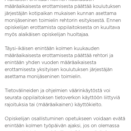
määräaikaisesta erottamisesta päättää koulutuksen
järjestäjän kotipaikan mukaisen kunnan asettama
monijäseninen toimielin rehtorin esityksestä. Ennen
opiskelijan erottamista oppilaitoksesta on kuultava
myös alaikäisen opiskelijan huoltajaa.
Täysi-ikäisen enintään kolmen kuukauden
määräaikaisesta erottamisesta päättää rehtori ja
enintään yhden vuoden määräaikaisesta
erottamisesta yksityisen koulutuksen järjestäjän
asettama monijäseninen toimielin.
Tietovälineiden ja ohjelmien väärinkäytöstä voi
seurata oppilaitoksen tietoverkon käyttöön liittyviä
rajoituksia tai (määräaikainen) käyttökielto.
Opiskelijan osallistuminen opetukseen voidaan evätä
enintään kolmen työpäivän ajaksi, jos on olemassa