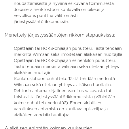
noudattamisesta ja hyvänä esikuvana toimimisesta.
Jokaisella henkilöstöön kuuluvalla on oikeus ja
velvollisuus puuttua välittömästi
järjestyssääntörikkomuksiin.
Menettely järjestyssääntöjen rikkomistapauksissa:
Opettajan tai HOKS-ohjaajan puhuttelu. Tästä tehdään
merkintä Wilmaan sekä ilmoitetaan alaikäisen huoltajille
Opettajan tai HOKS-ohjaajan esihenkilön puhuttelu.
Tästä tehdään merkintä wilmaan sekä otetaan yhteys
alaikäisen huoltajiin.
Koulutusjohdon puhuttelu. Tästä tehdään merkintä
Wilmaan sekä otetaan yhteys alaikäisen huoltajiin.
Rehtorin antama kirjallinen varoitus vakavasta tai
toistuvista järjestyssääntörikkomuksista (vähintään
kolme puhuttelumerkintää). Ennen kirjallisen
varoituksen antamista on kuultava opiskelijaa ja
alaikäisen kohdalla huoltajaa.
Alaikäisen enintään kolmen kuukauden