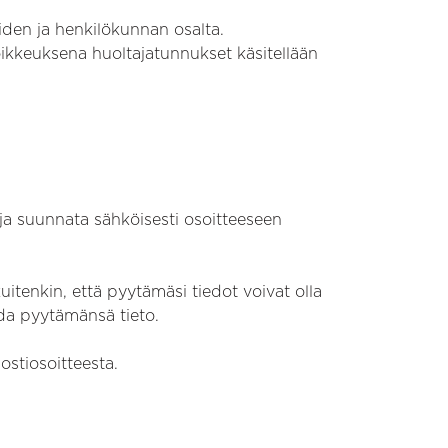
oiden ja henkilökunnan osalta.
 Poikkeuksena huoltajatunnukset käsitellään
 ja suunnata sähköisesti osoitteeseen
itenkin, että pyytämäsi tiedot voivat olla
ada pyytämänsä tieto.
stiosoitteesta.