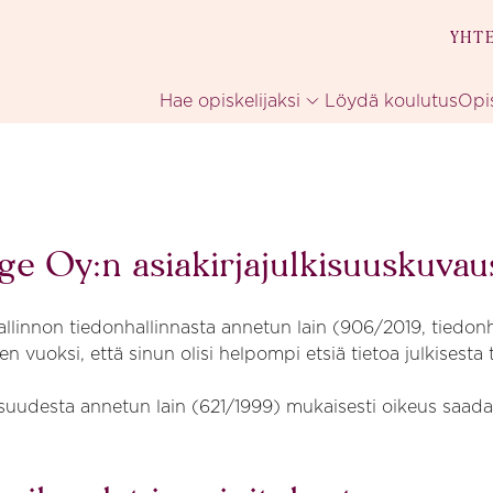
YHT
Hae opiskelijaksi
Löydä koulutus
Opi
ge Oy:n asiakirjajulkisuuskuvau
allinnon tiedonhallinnasta annetun lain (906/2019, tiedonh
sen vuoksi, että sinun olisi helpompi etsiä tietoa julkisest
suudesta annetun lain (621/1999) mukaisesti oikeus saada t