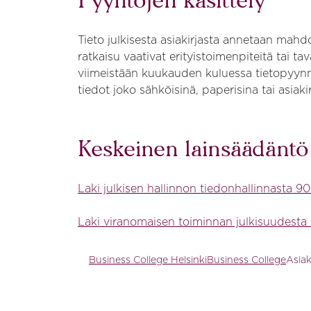
Pyyntöjen käsittely
Tieto julkisesta asiakirjasta annetaan mahd
ratkaisu vaativat erityistoimenpiteitä tai t
viimeistään kuukauden kuluessa tietopyynnö
tiedot joko sähköisinä, paperisina tai asiaki
Keskeinen lainsäädäntö
Laki julkisen hallinnon tiedonhallinnasta 9
Laki viranomaisen toiminnan julkisuudesta
Business College Helsinki
Business College
Asiak