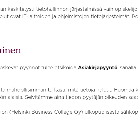
an keskitetysti tietohallinnon järjestelmissä vain opiskelij
velut ovat IT-laitteiden ja ohjelmistojen tietojärjestelmät.
minen
 koskevat pyynnöt tulee otsikoida
Asiakirjapyyntö
-sanalla
a mahdollisimman tarkasti, mitä tietoja haluat. Huomaa ku
nnön alaisia. Selvitämme aina tiedon pyytäjän oikeuden sa
ion (Helsinki Business College Oy) ulkopuolisesta sähköpo