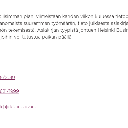
ollisimman pian, viimeistään kahden viikon kuluessa tietop
avanomaista suuremman työmäärän, tieto julkisesta asiakirja
n tekemisestä. Asiakirjan tyypistä johtuen Helsinki Busi
rjoihin voi tutustua paikan päällä.
06/2019
 621/1999
irjajulkisuuskuvaus