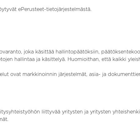
öytyvät ePerusteet-tietojärjestelmästä.
ovaranto, joka käsittää hallintopäätöksiin, päätöksentekoon,
ietojen hallintaa ja käsittelyä. Huomioithan, että kaikki ylei
lvelut ovat markkinoinnin järjestelmät, asia- ja dokumentti
syhteistyöhön liittyvää yritysten ja yritysten yhteishenkil
mät.