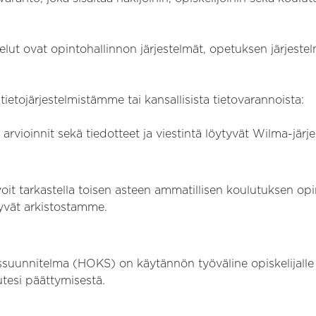
lvelut ovat opintohallinnon järjestelmät, opetuksen järjest
tietojärjestelmistämme tai kansallisista tietovarannoista:
rvioinnit sekä tiedotteet ja viestintä löytyvät Wilma-järj
oit tarkastella toisen asteen ammatillisen koulutuksen op
yvät arkistostamme.
uunnitelma (HOKS) on käytännön työväline opiskelijalle ja
utesi päättymisestä.