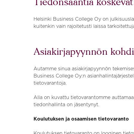
Tiedonsaantia koskevat 
Helsinki Business College Oy on julkisuusla
kuitenkin vain rajoitetusti laissa tarkoitettuj
Asiakirjapyynnön kohd
Autamme sinua asiakirjapyynnön tekemisessä. V
Business College Oy:n asianhallintajärjestelm
tietovarantoja.
Alla on kuvattu tietovarantomme auttamaan
tiedonhallinta on jäsentynyt.
Koulutuksen ja osaamisen tietovaranto
Koulutuksen tietovaranto on looginen tietov