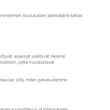
ammatillisen koulutuksen järjestäjänä kattaa
tyvät asiakirjat sisältyvät Helsinki
ulosteisiin, jotka muodostavat
iskuvan siitä, miten palveluidemme
utuksen suunnitteluun ja toteutukseen