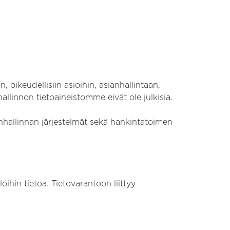
 oikeudellisiin asioihin, asianhallintaan,
shallinnon tietoaineistomme eivät ole julkisia.
enhallinnan järjestelmät sekä hankintatoimen
öihin tietoa. Tietovarantoon liittyy