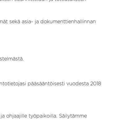
elmät sekä asia- ja dokumenttienhallinnan
estelmästä.
intotietojasi pääsääntöisesti vuodesta 2018
 ohjaajille työpaikoilla. Säilytämme