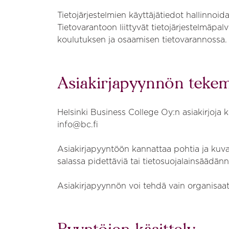
Tietojärjestelmien käyttäjätiedot hallinnoida
Tietovarantoon liittyvät tietojärjestelmäpal
koulutuksen ja osaamisen tietovarannossa.
Asiakirjapyynnön teke
Helsinki Business College Oy:n asiakirjoja
info@bc.fi
Asiakirjapyyntöön kannattaa pohtia ja kuvat
salassa pidettäviä tai tietosuojalainsäädä
Asiakirjapyynnön voi tehdä vain organisaat