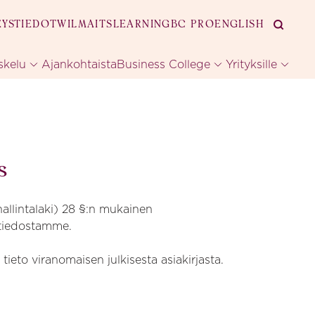
EYSTIEDOT
WILMA
ITSLEARNING
BC PRO
ENGLISH
skelu
Ajankohtaista
Business College
Yrityksille
s
allintalaki) 28 §:n mukainen
a tiedostamme.
ieto viranomaisen julkisesta asiakirjasta.