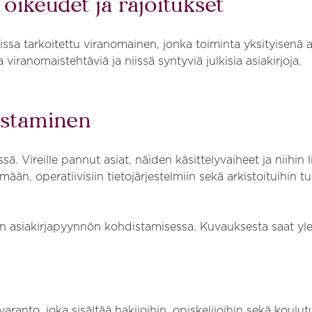
oikeudet ja rajoitukset
issa tarkoitettu viranomainen, jonka toiminta yksityisenä 
a viranomaistehtäviä ja niissä syntyviä julkisia asiakirjoja.
istaminen
ireille pannut asiat, näiden käsittelyvaiheet ja niihin liit
ään, operatiivisiin tietojärjestelmiin sekä arkistoituihin t
 asiakirjapyynnön kohdistamisessa. Kuvauksesta saat yle
aranto, joka sisältää hakijoihin, opiskelijoihin sekä koul