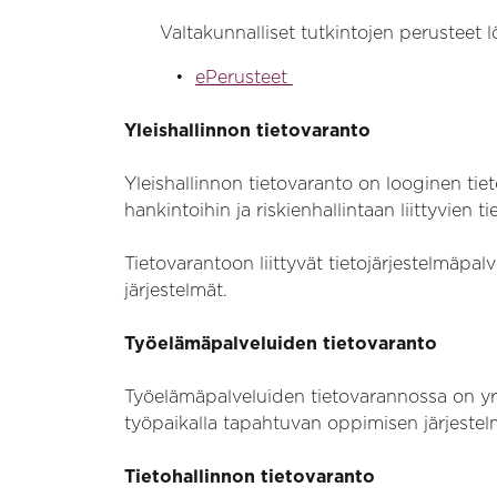
Valtakunnalliset tutkintojen perusteet l
ePerusteet
Yleishallinnon tietovaranto
Yleishallinnon tietovaranto on looginen tiet
hankintoihin ja riskienhallintaan liittyvien t
Tietovarantoon liittyvät tietojärjestelmäpa
järjestelmät.
Työelämäpalveluiden tietovaranto
Työelämäpalveluiden tietovarannossa on yrity
työpaikalla tapahtuvan oppimisen järjestel
Tietohallinnon tietovaranto