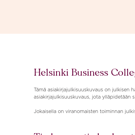
Siirry sisältöön
Business College Helsinki
Helsinki Business Colle
Tämä asiakirjajulkisuuskuvaus on julkisen h
asiakirjajulkisuuskuvaus, jota ylläpidetään 
Jokaisella on viranomaisten toiminnan julki