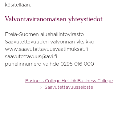
käsitellään.
Valvontaviranomaisen yhteystiedot
Etelä-Suomen aluehallintovirasto
Saavutettavuuden valvonnan yksikkö
www.saavutettavuusvaatimukset.fi
saavutettavuus@avi.fi
puhelinnumero vaihde 0295 016 000
Business College Helsinki
Business College
Saavutettavuusseloste