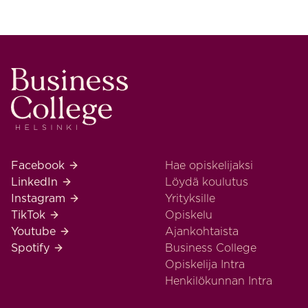
Business College Helsinki
Business College Helsinki Facebook
Facebook
Hae opiskelijaksi
Business College Helsinki LinkedIn
LinkedIn
Löydä koulutus
Business College Helsinki Instagram
Instagram
Yrityksille
Business College Helsinki TikTok
TikTok
Opiskelu
Business College Helsinki Youtube
Youtube
Ajankohtaista
Business College Helsinki Spotify
Spotify
Business College
Opiskelija Intra
Henkilökunnan Intra