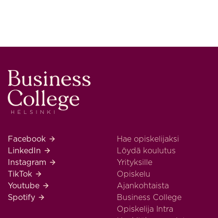
Business College Helsinki
Business College Helsinki Facebook
Facebook
Hae opiskelijaksi
Business College Helsinki LinkedIn
LinkedIn
Löydä koulutus
Business College Helsinki Instagram
Instagram
Yrityksille
Business College Helsinki TikTok
TikTok
Opiskelu
Business College Helsinki Youtube
Youtube
Ajankohtaista
Business College Helsinki Spotify
Spotify
Business College
Opiskelija Intra