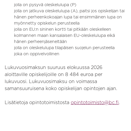
jolla on pysyvä oleskelulupa (P)
jolla on jatkuva oleskelulupa (A), paitsi jos opiskelijan tai
hänen perheenkokoajan lupa tai ensimmäinen lupa on
myönnetty opiskelun perusteella
jolla on EU:n sininen kortti tai pitkään oleskelleen
kolmannen maan kansalaisen EU-oleskelulupa eikä
hänen perheenjäseneltään
jolla on oleskelulupa tilapäisen suojelun perusteella
joka on oppivelvollinen
Lukuvuosimaksun suuruus elokuussa 2026
aloittaville opiskelijoille on 8 484 euroa per
lukuvuosi. Lukuvuosimaksu on voimassa
samansuuruisena koko opiskelijan opintojen ajan.
Lisätietoja opintotoimistosta
opintotoimisto@bc.fi
.