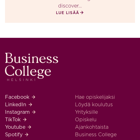
discover…
LUE LISÄÄ
Business College Helsinki
Business College Helsinki Facebook
Facebook
Hae opiskelijaksi
Business College Helsinki LinkedIn
LinkedIn
Löydä koulutus
Business College Helsinki Instagram
Instagram
Yrityksille
Business College Helsinki TikTok
TikTok
Opiskelu
Business College Helsinki Youtube
Youtube
Ajankohtaista
Business College Helsinki Spotify
Spotify
Business College