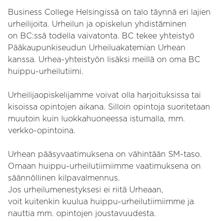
Business College Helsingissä on talo täynnä eri lajien
urheilijoita. Urheilun ja opiskelun yhdistäminen
on BC:ssä todella vaivatonta. BC tekee yhteistyö
Pääkaupunkiseudun Urheiluakatemian Urhean
kanssa. Urhea-yhteistyön lisäksi meillä on oma BC
huippu-urheilutiimi.
Urheilijaopiskelijamme voivat olla harjoituksissa tai
kisoissa opintojen aikana. Silloin opintoja suoritetaan
muutoin kuin luokkahuoneessa istumalla, mm.
verkko-opintoina.
Urhean pääsyvaatimuksena on vähintään SM-taso.
Omaan huippu-urheilutiimiimme vaatimuksena on
säännöllinen kilpavalmennus.
Jos urheilumenestyksesi ei riitä Urheaan,
voit kuitenkin kuulua huippu-urheilutiimiimme ja
nauttia mm. opintojen joustavuudesta.