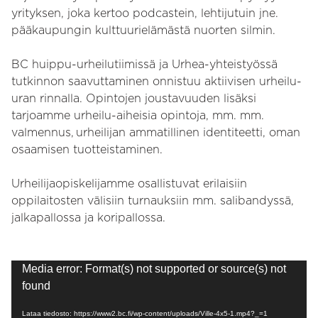
yrityksen, joka kertoo podcastein, lehtijutuin jne.
pääkaupungin kulttuurielämästä nuorten silmin.
BC huippu-urheilutiimissä ja Urhea-yhteistyössä
tutkinnon saavuttaminen onnistuu aktiivisen urheilu-
uran rinnalla. Opintojen joustavuuden lisäksi
tarjoamme urheilu-aiheisia opintoja, mm. mm.
valmennus, urheilijan ammatillinen identiteetti, oman
osaamisen tuotteistaminen.
Urheilijaopiskelijamme osallistuvat erilaisiin
oppilaitosten välisiin turnauksiin mm. salibandyssä,
jalkapallossa ja koripallossa.
Videotoistin
Media error: Format(s) not supported or source(s) not
found
Lataa tiedosto: https://www2.bc.fi/wp-content/uploads/Ville-4x5-1.mp4?_=1