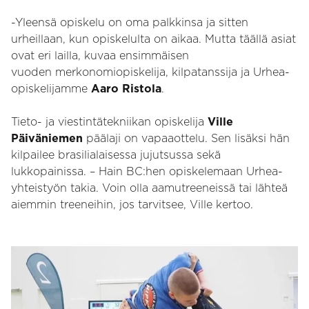
-Yleensä opiskelu on oma palkkinsa ja sitten
urheillaan, kun opiskelulta on aikaa. Mutta täällä asiat
ovat eri lailla, kuvaa ensimmäisen
vuoden merkonomiopiskelija, kilpatanssija ja Urhea-
opiskelijamme
Aaro Ristola
.
Tieto- ja viestintätekniikan opiskelija
Ville
Päiväniemen
päälaji on vapaaottelu. Sen lisäksi hän
kilpailee brasilialaisessa jujutsussa sekä
lukkopainissa. – Hain BC:hen opiskelemaan Urhea-
yhteistyön takia. Voin olla aamutreeneissä tai lähteä
aiemmin treeneihin, jos tarvitsee, Ville kertoo.