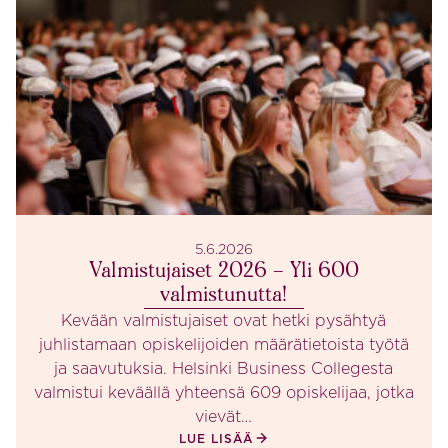
5.6.2026
Valmistujaiset 2026 – Yli 600
valmistunutta!
Kevään valmistujaiset ovat hetki pysähtyä
juhlistamaan opiskelijoiden määrätietoista työtä
ja saavutuksia. Helsinki Business Collegesta
valmistui keväällä yhteensä 609 opiskelijaa, jotka
vievät…
LUE LISÄÄ