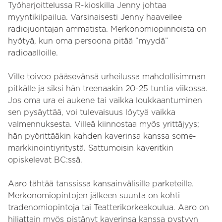
Työharjoittelussa R-kioskilla Jenny johtaa
myyntikilpailua. Varsinaisesti Jenny haaveilee
radiojuontajan ammatista. Merkonomiopinnoista on
hyötyä, kun oma persoona pitää ”myydä”
radioaalloille.
Ville toivoo pääsevänsä urheilussa mahdollisimman
pitkälle ja siksi hän treenaakin 20-25 tuntia viikossa.
Jos oma ura ei aukene tai vaikka loukkaantuminen
sen pysäyttää, voi tulevaisuus löytyä vaikka
valmennuksesta. Villeä kiinnostaa myös yrittäjyys;
hän pyörittääkin kahden kaverinsa kanssa some-
markkinointiyritystä. Sattumoisin kaveritkin
opiskelevat BC:ssä.
Aaro tähtää tanssissa kansainvälisille parketeille.
Merkonomiopintojen jälkeen suunta on kohti
tradenomiopintoja tai Teatterikorkeakoulua. Aaro on
hiljattain myös pistänyt kaverinsa kanssa pystyyn