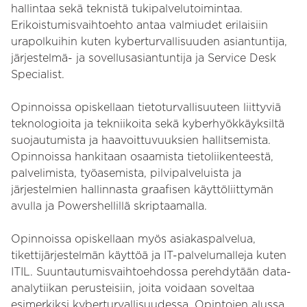
hallintaa sekä teknistä tukipalvelutoimintaa.
Erikoistumisvaihtoehto antaa valmiudet erilaisiin
urapolkuihin kuten kyberturvallisuuden asiantuntija,
järjestelmä- ja sovellusasiantuntija ja Service Desk
Specialist.
Opinnoissa opiskellaan tietoturvallisuuteen liittyviä
teknologioita ja tekniikoita sekä kyberhyökkäyksiltä
suojautumista ja haavoittuvuuksien hallitsemista.
Opinnoissa hankitaan osaamista tietoliikenteestä,
palvelimista, työasemista, pilvipalveluista ja
järjestelmien hallinnasta graafisen käyttöliittymän
avulla ja Powershellillä skriptaamalla.
Opinnoissa opiskellaan myös asiakaspalvelua,
tikettijärjestelmän käyttöä ja IT-palvelumalleja kuten
ITIL. Suuntautumisvaihtoehdossa perehdytään data-
analytiikan perusteisiin, joita voidaan soveltaa
esimerkiksi kyberturvallisuudessa. Opintojen alussa