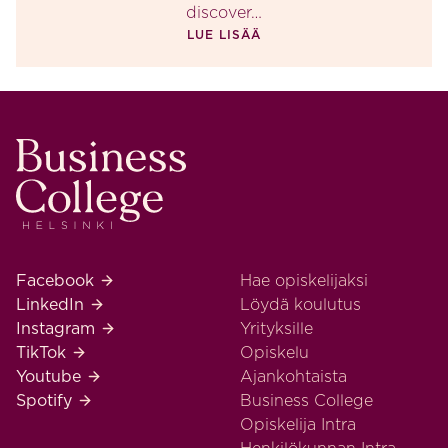
discover…
LUE LISÄÄ
Business College Helsinki
Business College Helsinki Facebook
Facebook
Hae opiskelijaksi
Business College Helsinki LinkedIn
LinkedIn
Löydä koulutus
Business College Helsinki Instagram
Instagram
Yrityksille
Business College Helsinki TikTok
TikTok
Opiskelu
Business College Helsinki Youtube
Youtube
Ajankohtaista
Business College Helsinki Spotify
Spotify
Business College
Opiskelija Intra