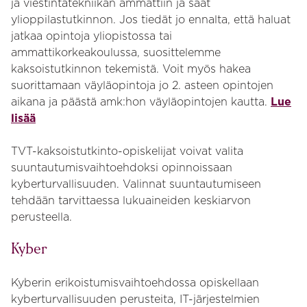
ja viestintätekniikan ammattiin ja saat
ylioppilastutkinnon. Jos tiedät jo ennalta, että haluat
jatkaa opintoja yliopistossa tai
ammattikorkeakoulussa, suosittelemme
kaksoistutkinnon tekemistä. Voit myös hakea
suorittamaan väyläopintoja jo 2. asteen opintojen
aikana ja päästä amk:hon väyläopintojen kautta.
Lue
lisää
TVT-kaksoistutkinto-opiskelijat voivat valita
suuntautumisvaihtoehdoksi opinnoissaan
kyberturvallisuuden. Valinnat suuntautumiseen
tehdään tarvittaessa lukuaineiden keskiarvon
perusteella.
Kyber
Kyberin erikoistumisvaihtoehdossa opiskellaan
kyberturvallisuuden perusteita, IT-järjestelmien