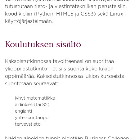
tutustutaan tieto- ja viestintätekniikan perusteisiin,
koodikieliin (Python, HTML5 ja CSS3) sekä Linux-
käyttöjärjestelmään.
Koulutuksen sisältö
Kaksoistutkinnossa tavoitteenasi on suorittaa
ylioppilastutkinto – et siis suorita koko lukion
oppimäärää. Kaksoistutkinnossa lukion kursseista
suoritetaan seuraavat:
lyhyt matematiikka
äidinkieli (tai S2)
englanti
yhteiskuntaoppi
terveystieto
Näiden aineiden tunnit pidetään Business Collegen