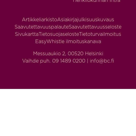
Henkilökunnan Intra
Artikkeliarkisto
Asiakirjajulkisuuskuvaus
Saavutettavuuspalaute
Saavutettavuusseloste
Sivukartta
Tietosuojaseloste
Tietoturvailmoitus
EasyWhistle ilmoituskanava
Messuaukio 2, 00520 Helsinki
Vaihde puh. 09 1489 0200 | info@bc.fi