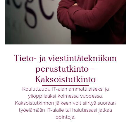
Tieto- ja viestintätekniikan
perustutkinto –
Kaksoistutkinto
Kouluttaudu IT-alan ammattilaiseksi ja
ylioppilaaksi kolmessa vuodessa.
Kaksoistutkinnon jälkeen voit siirtyä suoraan
työelämään IT-alalle tai halutessasi jatkaa
opintoja.