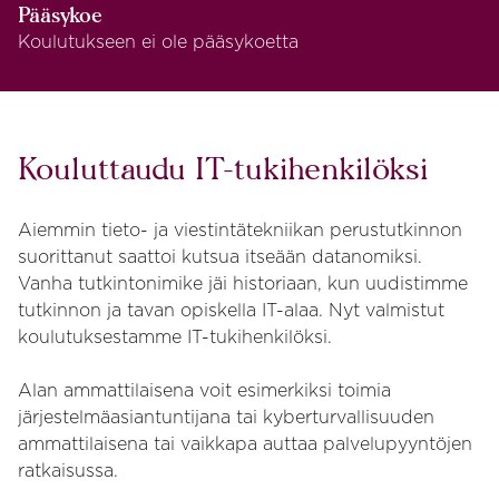
Pääsykoe
Koulutukseen ei ole pääsykoetta
Kouluttaudu IT-tukihenkilöksi
Aiemmin tieto- ja viestintätekniikan perustutkinnon
suorittanut saattoi kutsua itseään datanomiksi.
Vanha tutkintonimike jäi historiaan, kun uudistimme
tutkinnon ja tavan opiskella IT-alaa. Nyt valmistut
koulutuksestamme IT-tukihenkilöksi.
Alan ammattilaisena voit esimerkiksi toimia
järjestelmäasiantuntijana tai kyberturvallisuuden
ammattilaisena tai vaikkapa auttaa palvelupyyntöjen
ratkaisussa.