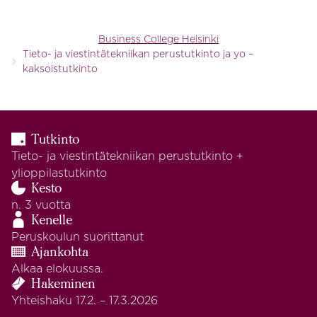
Business College Helsinki
Tieto- ja viestintätekniikan perustutkinto ja yo –
kaksoistutkinto
Tutkinto
Tieto- ja viestintätekniikan perustutkinto +
ylioppilastutkinto
Kesto
n. 3 vuotta
Kenelle
Peruskoulun suorittanut
Ajankohta
Alkaa elokuussa.
Hakeminen
Yhteishaku 17.2. – 17.3.2026