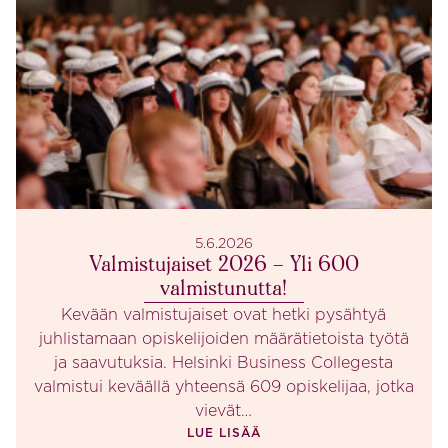
5.6.2026
Valmistujaiset 2026 – Yli 600
valmistunutta!
Kevään valmistujaiset ovat hetki pysähtyä
juhlistamaan opiskelijoiden määrätietoista työtä
ja saavutuksia. Helsinki Business Collegesta
valmistui keväällä yhteensä 609 opiskelijaa, jotka
vievät…
LUE LISÄÄ