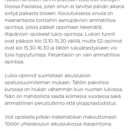
tiloissa Pasilassa, joten sinun ei tarvitse päivän aikana
siirtyä paikasta toiseen. Koulutuksessa sinulla on
maanantaista torstaihin aamupäivisin ammatillisia
opintoja, joissa pääset oppimaan tekemällä.
Iltapäivisin opiskelet lukio-opintoja. Lukion tunnit
ovat pääosin klo 13.10-15.20 välillä, mutta S2-opinnot
ovat klo 15.30-16.30 ja tällöin lukujärjestykseen voi
tulla hyppytunteja. Perjantaisin on vain ammatillisia
opintoja.
Lukio-opinnot suoritetaan aikuislukion
opetussuunnitelman mukaan. Tällöin pakollisia
kursseja on hiukan vähemmän kuin nuorten lukiossa.
Näin on mahdollista saada kolmessa vuodessa sekä
ammatillinen perustutkinto että ylioppilastodistus.
Voit opiskella pitkän matematiikan maksuttomasti
Töölön yhteiskoulun aikuislukiossa iltaopintoina.