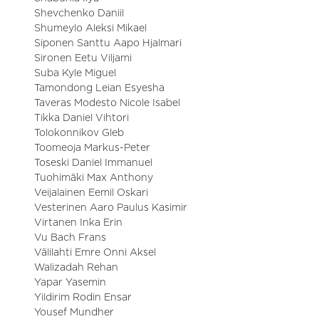
Shevchenko Daniil
Shumeylo Aleksi Mikael
Siponen Santtu Aapo Hjalmari
Sironen Eetu Viljami
Suba Kyle Miguel
Tamondong Leian Esyesha
Taveras Modesto Nicole Isabel
Tikka Daniel Vihtori
Tolokonnikov Gleb
Toomeoja Markus-Peter
Toseski Daniel Immanuel
Tuohimäki Max Anthony
Veijalainen Eemil Oskari
Vesterinen Aaro Paulus Kasimir
Virtanen Inka Erin
Vu Bach Frans
Välilahti Emre Onni Aksel
Walizadah Rehan
Yapar Yasemin
Yildirim Rodin Ensar
Yousef Mundher