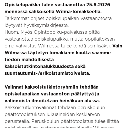
Opiskelupaikka tulee vastaanottaa 25.6.2026
mennessä sähköisellä Wilma-lomakkeella.
Tarkemmat ohjeet opiskelupaikan vastaanotosta
löytyvät hyväksymiskirjeestä.
Huom. Myös Opintopolku-palvelussa pitää
vastaanottaa opiskelupaikka, mutta oppilaitoksen
oma vahvistus Wilmassa tulee tehdä sen lisäksi.
Vain
Wilmassa täytetyn lomakkeen kautta saamme
tiedon mahdollisesta
kaksoistutkintohalukkuudesta sekä
suuntautumis-/erikoistumistoiveista.
Valinnat kaksoistutkintoryhmiin tehdään
opiskelupaikan vastaanoton päätyttyä ja
valinnoista ilmoitetaan heinäkuun alussa.
Kaksoistutkintovalinnat tehdään peruskoulun
päättötodistuksen lukuaineiden keskiarvon
perusteella. Peruskoulun päättötodistus tulee liittää