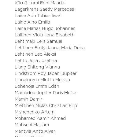
Kärnä Lumi Enni Maaria
Lagerkrans Saedy Mercedes
Laine Ado Tobias Iivari
Laine Aino Emilia
Laine Matias Hugo Johannes
Laitinen Viola Ilona Elisabeth
Lehtimäki Eelis Samuel
Lehtinen Emily Jaana-Maria Deba
Lehtinen Leo Aleksi
Lehto Julia Josefina
Liang Shitong Vianna
Lindström Roy Tapani Jupiter
Linnaluoma Minttu Melissa
Lohenoja Emmi Edith
Mamadou Jupiter Paris Moïse
Mamin Damir
Miettinen Niklas Christian Filip
Mishchenko Artem
Mohamed Aamir Ahmed
Mohseni Maisam
Mäntylä Antti Alvar