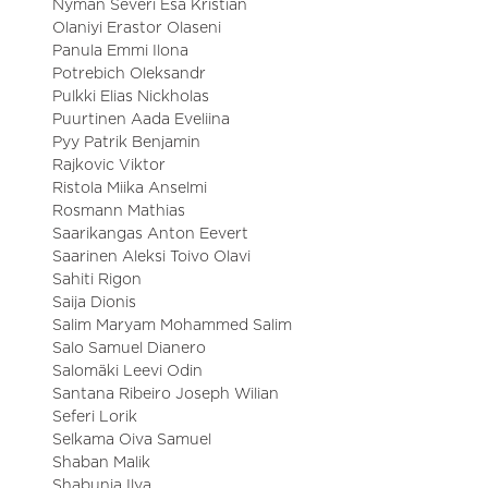
Nyman Severi Esa Kristian
Olaniyi Erastor Olaseni
Panula Emmi Ilona
Potrebich Oleksandr
Pulkki Elias Nickholas
Puurtinen Aada Eveliina
Pyy Patrik Benjamin
Rajkovic Viktor
Ristola Miika Anselmi
Rosmann Mathias
Saarikangas Anton Eevert
Saarinen Aleksi Toivo Olavi
Sahiti Rigon
Saija Dionis
Salim Maryam Mohammed Salim
Salo Samuel Dianero
Salomäki Leevi Odin
Santana Ribeiro Joseph Wilian
Seferi Lorik
Selkama Oiva Samuel
Shaban Malik
Shabunia Ilya