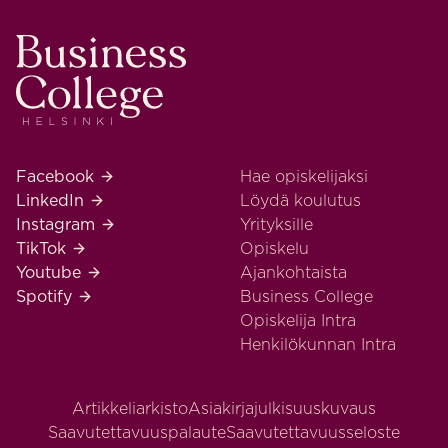
Business College Helsinki
Business College Helsinki Facebook
Facebook
Hae opiskelijaksi
Business College Helsinki LinkedIn
LinkedIn
Löydä koulutus
Business College Helsinki Instagram
Instagram
Yrityksille
Business College Helsinki TikTok
TikTok
Opiskelu
Business College Helsinki Youtube
Youtube
Ajankohtaista
Business College Helsinki Spotify
Spotify
Business College
Opiskelija Intra
Henkilökunnan Intra
Artikkeliarkisto
Asiakirjajulkisuuskuvaus
Saavutettavuuspalaute
Saavutettavuusseloste