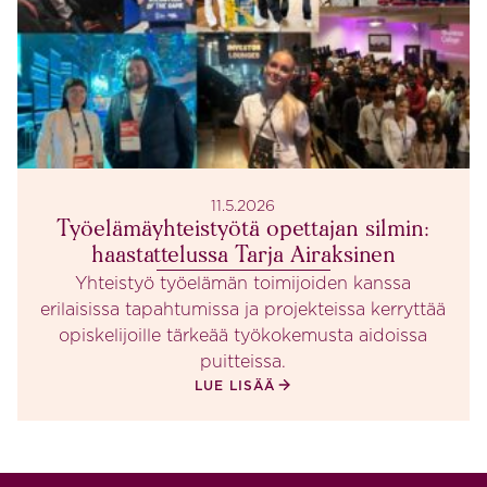
11.5.2026
Työelämäyhteistyötä opettajan silmin:
haastattelussa Tarja Airaksinen
Yhteistyö työelämän toimijoiden kanssa
erilaisissa tapahtumissa ja projekteissa kerryttää
opiskelijoille tärkeää työkokemusta aidoissa
puitteissa.
LUE LISÄÄ