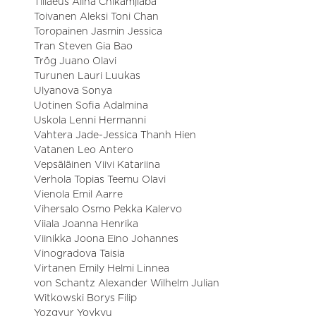
Tillaeus Alina Chikamjiaba
Toivanen Aleksi Toni Chan
Toropainen Jasmin Jessica
Tran Steven Gia Bao
Trög Juano Olavi
Turunen Lauri Luukas
Ulyanova Sonya
Uotinen Sofia Adalmina
Uskola Lenni Hermanni
Vahtera Jade-Jessica Thanh Hien
Vatanen Leo Antero
Vepsäläinen Viivi Katariina
Verhola Topias Teemu Olavi
Vienola Emil Aarre
Vihersalo Osmo Pekka Kalervo
Viiala Joanna Henrika
Viinikka Joona Eino Johannes
Vinogradova Taisia
Virtanen Emily Helmi Linnea
von Schantz Alexander Wilhelm Julian
Witkowski Borys Filip
Yozgyur Yoykyu