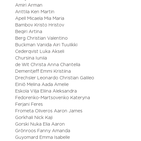
Amiri Arman
Anttila Ken Martin
Apell Micaela Mia Maria
Bambov Kristo Hristov
Beqiri Artina
Berg Christian Valentino
Buckman Vanida Airi Tuulikki
Cederqvist Luka Akseli
Chursina Iuniia
de Wit Christa Anna Chantella
Dementjeff Emmi Kristiina
Drechsler Leonardo Christian Galileo
Einiö Melina Aada Amelie
Eskola Vilja Eliina Aleksandra
Fedorenko-Martsovenko Kateryna
Ferjani Feres
Frometa Oliveros Aaron James
Gorkhali Nick Kaji
Gorski Nuka Elia Aaron
Grönroos Fanny Amanda
Guyomard Emma Isabelle