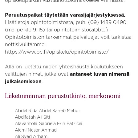
opiskelupaikan vastaanottolomakkeelle Wilmassa.
Peruutuspaikat täytetään varasijajärjestyksessä.
Lisätietoja opintotoimistosta, puh. (09) 1489 0490
(ma-pe klo 9-15) tai opintotoimisto(at)bc.fi.
Opintotoimiston tarkemmat palveluajat voit tarkistaa
nettisivuiltamme:
https://www.bc.fi/opiskelu/opintotoimisto/
Alla on lueteltu niiden yhteishausta koulutukseen
valittujen nimet, jotka ovat
antaneet luvan nimensä
julkaisemiseen
.
Liiketoiminnan perustutkinto, merkonomi
Abdel Rida Abdel Saheb Mehdi
Abdifatah Ali Siti
Alavahtola Gabriela Erin Patricia
Alemi Nesar Ahmad
Ali Syed Arham