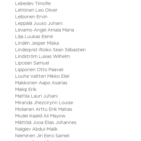
Lebedev Timofei
Lehtinen Leo Oliver
Leibonen Ervin
Leppälä Juuso Juhani
Levamo Angel Amaia Maria
Lilja Luukas Eemil
Lindén Jesper Miska
Lindeqvist-Roiko Sean Sébastien
Lindström Lukas Wilhelm
Lipcean Samuel
Lipponen Otto Paavali
Louhe Valtteri Mikko Eliel
Makkonen Aapo Asarias
Maliqi Erik
Mattila Lauri Juhani
Miranda Jhezcirynn Louise
Moilanen Arttu Erik Matias
Mudei Kaalid Ali Mayow
Mättölä Jooa Elias Johannes
Nalgiev Abdul-Malik
Nieminen Jiri Eero Sameli