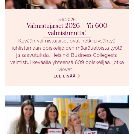
5.6.2026
Valmistujaiset 2026 – Yli 600
valmistunutta!
Kevään valmistujaiset ovat hetki pysähtyä
juhlistamaan opiskelijoiden määrätietoista työtä
ja saavutuksia. Helsinki Business Collegesta
valmistui keväällä yhteensä 609 opiskelijaa, jotka
vievät…
LUE LISÄÄ