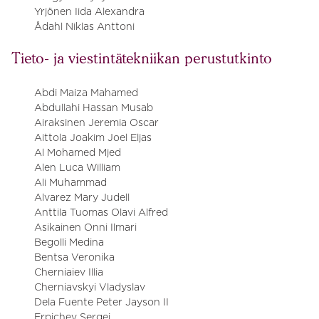
Yrjönen Iida Alexandra
Ådahl Niklas Anttoni
Tieto- ja viestintätekniikan perustutkinto
Abdi Maiza Mahamed
Abdullahi Hassan Musab
Airaksinen Jeremia Oscar
Aittola Joakim Joel Eljas
Al Mohamed Mjed
Alen Luca William
Ali Muhammad
Alvarez Mary Judell
Anttila Tuomas Olavi Alfred
Asikainen Onni Ilmari
Begolli Medina
Bentsa Veronika
Cherniaiev Illia
Cherniavskyi Vladyslav
Dela Fuente Peter Jayson II
Erpichev Sergei