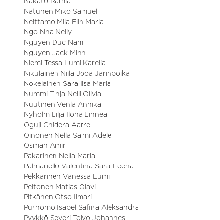
Nakato Ramia
Natunen Miko Samuel
Neittamo Mila Elin Maria
Ngo Nha Nelly
Nguyen Duc Nam
Nguyen Jack Minh
Niemi Tessa Lumi Karelia
Nikulainen Niila Jooa Jarinpoika
Nokelainen Sara Iisa Maria
Nummi Tinja Nelli Olivia
Nuutinen Venla Annika
Nyholm Lilja Ilona Linnea
Oguji Chidera Aarre
Oinonen Nella Saimi Adele
Osman Amir
Pakarinen Nella Maria
Palmariello Valentina Sara-Leena
Pekkarinen Vanessa Lumi
Peltonen Matias Olavi
Pitkänen Otso Ilmari
Purnomo Isabel Safiira Aleksandra
Pyykkö Severi Toivo Johannes