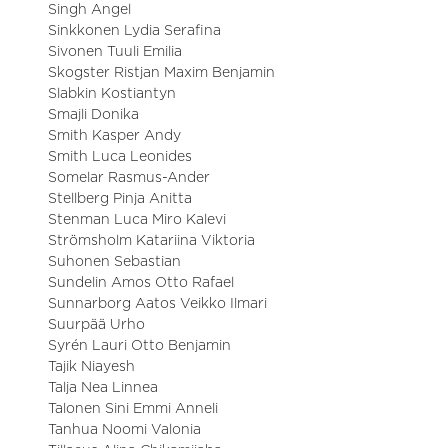
Singh Angel
Sinkkonen Lydia Serafina
Sivonen Tuuli Emilia
Skogster Ristjan Maxim Benjamin
Slabkin Kostiantyn
Smajli Donika
Smith Kasper Andy
Smith Luca Leonides
Somelar Rasmus-Ander
Stellberg Pinja Anitta
Stenman Luca Miro Kalevi
Strömsholm Katariina Viktoria
Suhonen Sebastian
Sundelin Amos Otto Rafael
Sunnarborg Aatos Veikko Ilmari
Suurpää Urho
Syrén Lauri Otto Benjamin
Tajik Niayesh
Talja Nea Linnea
Talonen Sini Emmi Anneli
Tanhua Noomi Valonia