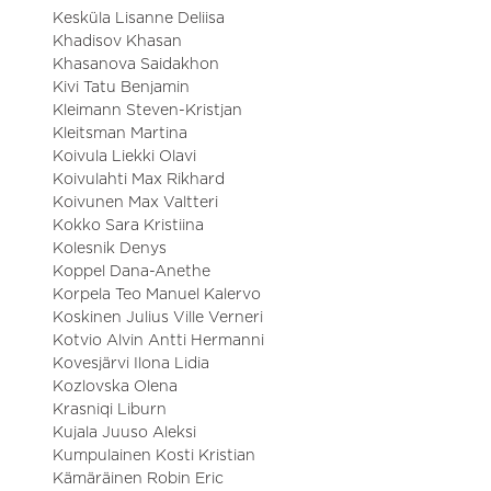
Kesküla Lisanne Deliisa
Khadisov Khasan
Khasanova Saidakhon
Kivi Tatu Benjamin
Kleimann Steven-Kristjan
Kleitsman Martina
Koivula Liekki Olavi
Koivulahti Max Rikhard
Koivunen Max Valtteri
Kokko Sara Kristiina
Kolesnik Denys
Koppel Dana-Anethe
Korpela Teo Manuel Kalervo
Koskinen Julius Ville Verneri
Kotvio Alvin Antti Hermanni
Kovesjärvi Ilona Lidia
Kozlovska Olena
Krasniqi Liburn
Kujala Juuso Aleksi
Kumpulainen Kosti Kristian
Kämäräinen Robin Eric