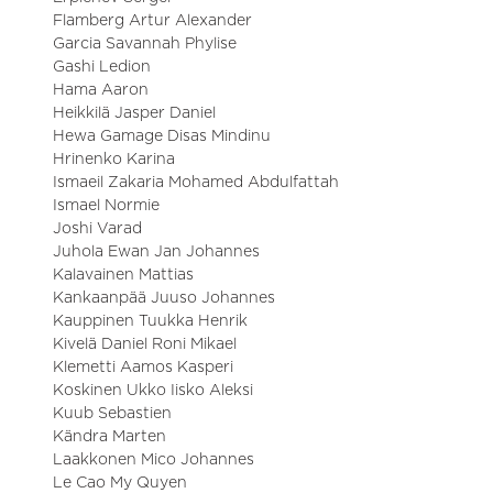
Flamberg Artur Alexander
Garcia Savannah Phylise
Gashi Ledion
Hama Aaron
Heikkilä Jasper Daniel
Hewa Gamage Disas Mindinu
Hrinenko Karina
Ismaeil Zakaria Mohamed Abdulfattah
Ismael Normie
Joshi Varad
Juhola Ewan Jan Johannes
Kalavainen Mattias
Kankaanpää Juuso Johannes
Kauppinen Tuukka Henrik
Kivelä Daniel Roni Mikael
Klemetti Aamos Kasperi
Koskinen Ukko Iisko Aleksi
Kuub Sebastien
Kändra Marten
Laakkonen Mico Johannes
Le Cao My Quyen