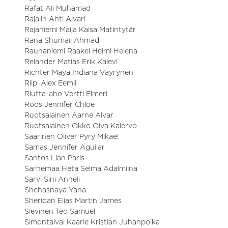
Rafat Ali Muhamad
Rajalin Ahti Alvari
Rajaniemi Maija Kaisa Matintytär
Rana Shumail Ahmad
Rauhaniemi Raakel Helmi Helena
Relander Matias Erik Kalevi
Richter Maya Indiana Väyrynen
Riipi Alex Eemil
Riutta-aho Vertti Elmeri
Roos Jennifer Chloe
Ruotsalainen Aarne Alvar
Ruotsalainen Okko Oiva Kalervo
Saarinen Oliver Pyry Mikael
Samas Jennifer Aguilar
Santos Lian Paris
Sarhemaa Heta Selma Adalmiina
Sarvi Sini Anneli
Shchasnaya Yana
Sheridan Elias Martin James
Sievinen Teo Samuel
Simontaival Kaarle Kristian Juhanpoika