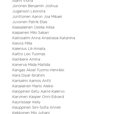
Islami Viona
Joronen Benjamin Joshua
Juganson Leonora
Junttonen Aaron Joa Mikael
Juvonen Patrik Elias
Kaasalainen Cesilia Aliisa
Kaipainen Milo Sakari
Kaitosalmi Anna Anastasia Katariina
Kaivos Milla
Kalenius Lili-Amata
Kaltto Leo Tuomas
Kambere Amina
Kanerva Miida Matilda
Kangas Aksel Tuomo Henrikki
Kara Diyar Ibrahim
Karisalmi Aamos Antti
Karjalainen Marlo Aleksi
Karppinen Eetu Aarre Kalervo
Karvinen Kasper Onni Edvard
Kaunissaar Keily
Kauppinen Sini-Sofia Anneli
Kekkonen Mio Juhani